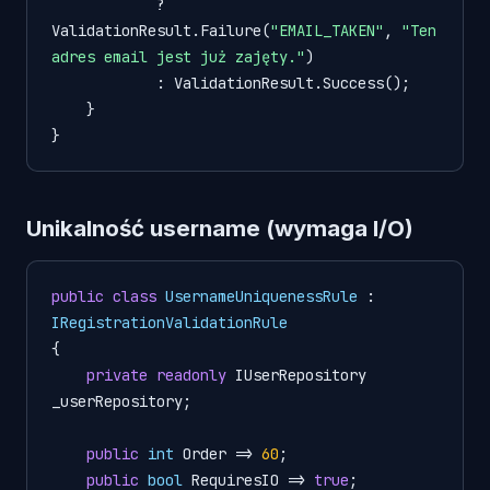
            ? 
ValidationResult.Failure(
"EMAIL_TAKEN"
, 
"Ten 
adres email jest już zajęty."
)

            : ValidationResult.Success();

    }

Unikalność username (wymaga I/O)
public
class
UsernameUniquenessRule
 : 
IRegistrationValidationRule
{

private
readonly
 IUserRepository 
_userRepository;

public
int
 Order => 
60
;

public
bool
 RequiresIO => 
true
;
