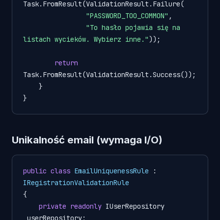
Task.FromResult(ValidationResult.Failure(

"PASSWORD_TOO_COMMON"
,

"To hasło pojawia się na 
listach wycieków. Wybierz inne."
));

return
Task.FromResult(ValidationResult.Success());

    }

Unikalność email (wymaga I/O)
public
class
EmailUniquenessRule
 : 
IRegistrationValidationRule
{

private
readonly
 IUserRepository 
_userRepository;
