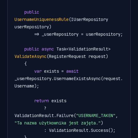
public
UsernameUniquenessRule
(
IUserRepository 
userRepository
)
        => _userRepository = userRepository;

public
async
 Task<ValidationResult> 
ValidateAsync
(
RegisterRequest request
)
    {

var
 exists = 
await
_userRepository.UsernameExistsAsync(request.
Username);

return
 exists

            ? 
ValidationResult.Failure(
"USERNAME_TAKEN"
, 
"Ta nazwa użytkownika jest zajęta."
)

            : ValidationResult.Success();

    }
