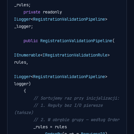
_rules;

private
 readonly 
ILogger
<
RegistrationValidationPipeline
> 
_logger;

public
RegistrationValidationPipeline
(

IEnumerable
<
IRegistrationValidationRule
> 
rules,

ILogger
<
RegistrationValidationPipeline
> 
logger)

    {

// Sortujemy raz przy inicjalizacji:
// 1. Reguły bez I/O pierwsze 
(tańsze)
// 2. W obrębie grupy — według Order
        _rules 
=
 rules

            .
OrderBy
(r 
=>
 r.
RequiresIO
)
