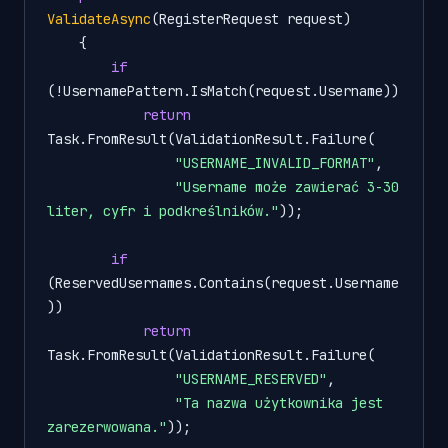
ValidateAsync
(
RegisterRequest request
)
    {

if
(!UsernamePattern.IsMatch(request.Username))

return
Task.FromResult(ValidationResult.Failure(

"USERNAME_INVALID_FORMAT"
,

"Username może zawierać 3-30 
liter, cyfr i podkreślników."
));

if
(ReservedUsernames.Contains(request.Username
))

return
Task.FromResult(ValidationResult.Failure(

"USERNAME_RESERVED"
,

"Ta nazwa użytkownika jest 
zarezerwowana."
));
