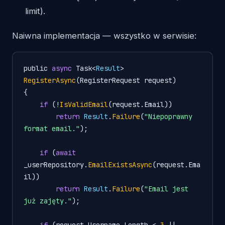
limit).
Naiwna implementacja — wszystko w serwisie:
public 
async
 Task<
Result
> 
RegisterAsync
(RegisterRequest request)

{

if
 (!
IsValidEmail
(request.Email))

return
Result
.
Failure
(
"Niepoprawny 
format email."
);

if
 (
await
_userRepository.
EmailExistsAsync
(request.Ema
il))

return
Result
.
Failure
(
"Email jest 
już zajęty."
);

if
 (request.Username.Length < 
3
 || 