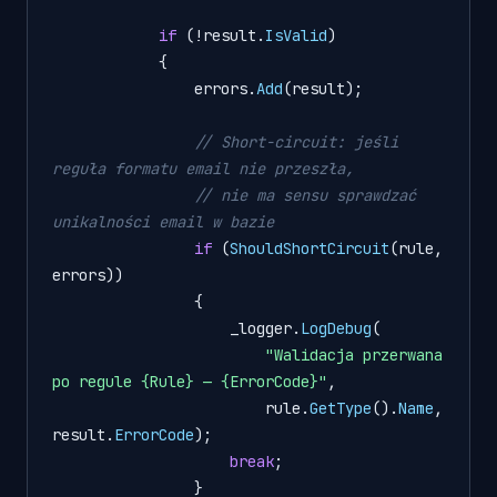
if
 (
!
result.
IsValid
)

            {

                errors.
Add
(result);

// Short-circuit: jeśli 
reguła formatu email nie przeszła,
// nie ma sensu sprawdzać 
unikalności email w bazie
if
 (
ShouldShortCircuit
(rule, 
errors))

                {

                    _logger.
LogDebug
(

"Walidacja przerwana 
po regule {Rule} — {ErrorCode}"
,

                        rule.
GetType
().
Name
, 
result.
ErrorCode
);

break
;

                }
