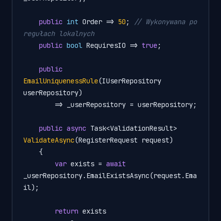
public
int
 Order => 
50
; 
// Wykonywana po 
regułach lokalnych
public
bool
 RequiresIO => 
true
;

public
EmailUniquenessRule
(
IUserRepository 
userRepository
)
        => _userRepository = userRepository;

public
async
 Task<ValidationResult> 
ValidateAsync
(
RegisterRequest request
)
    {

var
 exists = 
await
_userRepository.EmailExistsAsync(request.Ema
il);

return
 exists
