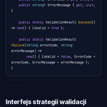
public
string
? ErrorMessage { 
get
; 
init
; 
}

public
static
 ValidationResult 
Success
()
=> 
new
() { IsValid = 
true
 };

public
static
 ValidationResult 
Failure
(
string
 errorCode, 
string
errorMessage
)
 =>

new
() { IsValid = 
false
, ErrorCode = 
errorCode, ErrorMessage = errorMessage };

Interfejs strategii walidacji