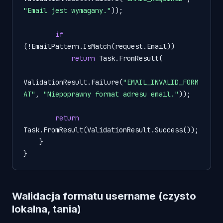
"Email jest wymagany."
));

if
(!EmailPattern.IsMatch(request.Email))

return
 Task.FromResult(

ValidationResult.Failure(
"EMAIL_INVALID_FORM
AT"
, 
"Niepoprawny format adresu email."
));

return
Task.FromResult(ValidationResult.Success());

    }

Walidacja formatu username (czysto
lokalna, tania)