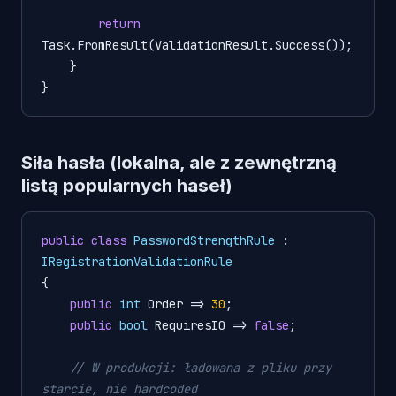
return
Task.FromResult(ValidationResult.Success());

    }

Siła hasła (lokalna, ale z zewnętrzną
listą popularnych haseł)
public
class
PasswordStrengthRule
 : 
IRegistrationValidationRule
{

public
int
 Order => 
30
;

public
bool
 RequiresIO => 
false
;

// W produkcji: ładowana z pliku przy 
starcie, nie hardcoded