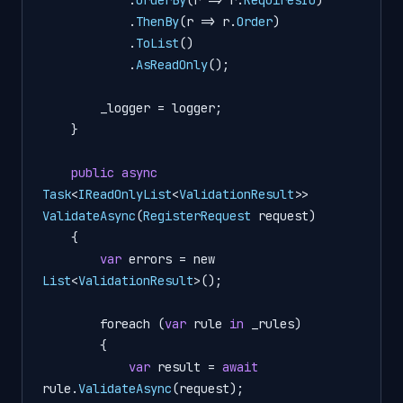
            .
ThenBy
(r 
=>
 r.
Order
)

            .
ToList
()

            .
AsReadOnly
();

        _logger 
=
 logger;

    }

public
async
Task
<
IReadOnlyList
<
ValidationResult
>> 
ValidateAsync
(
RegisterRequest
 request)

    {

var
 errors 
=
 new 
List
<
ValidationResult
>();

        foreach (
var
 rule 
in
 _rules)

        {

var
 result 
=
await
rule.
ValidateAsync
(request);
