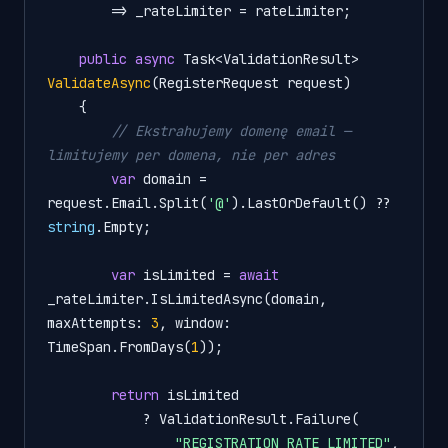
        => _rateLimiter = rateLimiter;

public
async
 Task<ValidationResult> 
ValidateAsync
(
RegisterRequest request
)
    {

// Ekstrahujemy domenę email — 
limitujemy per domena, nie per adres
var
 domain = 
request.Email.Split(
'@'
).LastOrDefault() ?? 
string
.Empty;

var
 isLimited = 
await
_rateLimiter.IsLimitedAsync(domain, 
maxAttempts: 
3
, window: 
TimeSpan.FromDays(
1
));

return
 isLimited

            ? ValidationResult.Failure(

"REGISTRATION_RATE_LIMITED"
,
