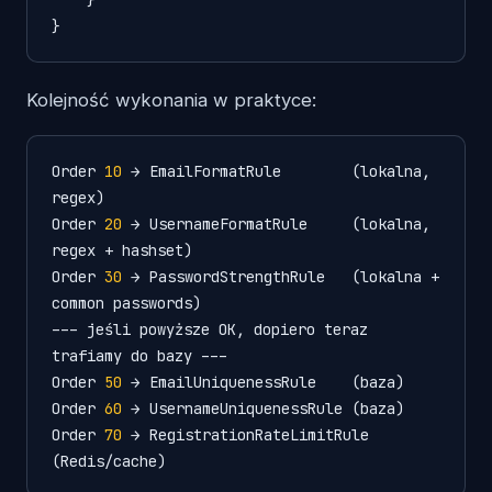
Kolejność wykonania w praktyce:
Order
10
 → EmailFormatRule        (lokalna, 
Order
20
 → UsernameFormatRule     (lokalna, 
Order
30
 → PasswordStrengthRule   (lokalna + 
common passwords)

--- jeś
li
 powyższe OK, dopiero teraz 
Order
50
Order
60
Order
70
 → RegistrationRateLimitRule 