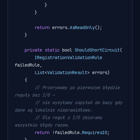
            }

        }

return
 errors.
AsReadOnly
();

    }

private
static
 bool 
ShouldShortCircuit
(

IRegistrationValidationRule
failedRule,

List
<
ValidationResult
> errors)

    {

// Przerywamy po pierwszym błędzie 
reguły bez I/O —
// nie wysyłamy zapytań do bazy gdy 
dane są lokalnie nieprawidłowe.
// Dla reguł z I/O zbieramy 
wszystkie błędy razem.
return
!
failedRule.
RequiresIO
;

    }
