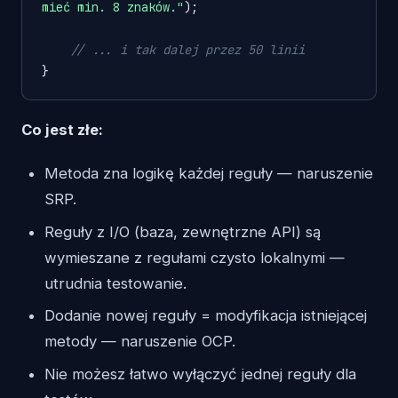
mieć min. 8 znaków."
);

// ... i tak dalej przez 50 linii
Co jest złe:
Metoda zna logikę każdej reguły — naruszenie
SRP.
Reguły z I/O (baza, zewnętrzne API) są
wymieszane z regułami czysto lokalnymi —
utrudnia testowanie.
Dodanie nowej reguły = modyfikacja istniejącej
metody — naruszenie OCP.
Nie możesz łatwo wyłączyć jednej reguły dla