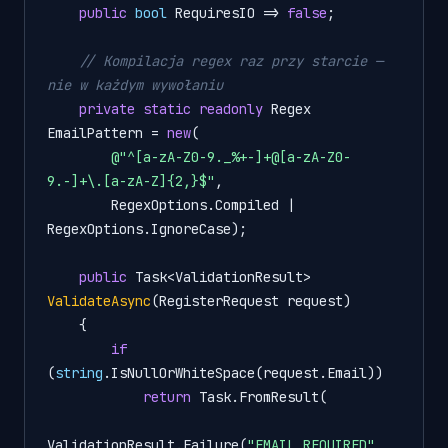
public
bool
 RequiresIO => 
false
;

// Kompilacja regex raz przy starcie — 
nie w każdym wywołaniu
private
static
readonly
 Regex 
EmailPattern = 
new
(

@"^[a-zA-Z0-9._%+-]+@[a-zA-Z0-
9.-]+\.[a-zA-Z]{2,}$"
,

        RegexOptions.Compiled | 
RegexOptions.IgnoreCase);

public
 Task<ValidationResult> 
ValidateAsync
(
RegisterRequest request
)
    {

if
(
string
.IsNullOrWhiteSpace(request.Email))

return
 Task.FromResult(

ValidationResult.Failure(
"EMAIL_REQUIRED"
, 