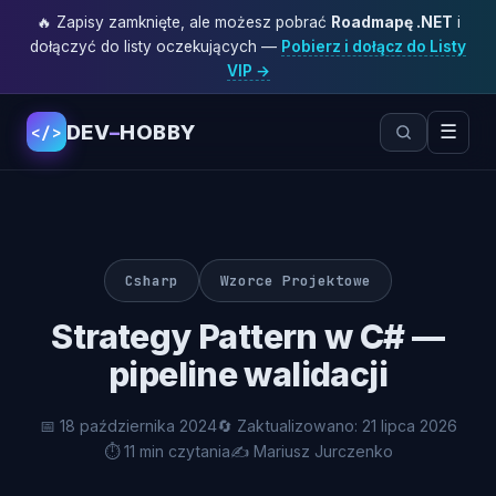
🔥 Zapisy zamknięte, ale możesz pobrać
Roadmapę .NET
i
dołączyć do listy oczekujących —
Pobierz i dołącz do Listy
VIP →
DEV
–
HOBBY
☰
</>
Csharp
Wzorce Projektowe
Strategy Pattern w C# —
pipeline walidacji
📅 18 października 2024
🔄 Zaktualizowano: 21 lipca 2026
⏱ 11 min czytania
✍️ Mariusz Jurczenko