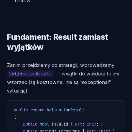
testów.
Fundament: Result zamiast
wyjątków
Zanim przejdziemy do strategii, wprowadzamy
— wyjątki do walidacji to zły
ValidationResult
wzorzec (są kosztowne, nie są “exceptional”
sytuacją).
public
record
ValidationResult
{

public
bool
 IsValid { 
get
; 
init
; }

public
string
? ErrorCode { 
get
; 
init
; }
