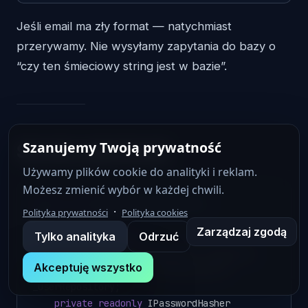
Jeśli email ma zły format — natychmiast
przerywamy. Nie wysyłamy zapytania do bazy o
“czy ten śmieciowy string jest w bazie”.
Szanujemy Twoją prywatność
Serwis rejestracji
Używamy plików cookie do analityki i reklam.
Możesz zmienić wybór w każdej chwili.
public
class
RegistrationService
·
Polityka prywatności
Polityka cookies
{

Zarządzaj zgodą
Tylko analityka
Odrzuć
private
readonly
RegistrationValidationPipeline _pipeline;

Akceptuję wszystko
private
readonly
 IUserRepository 
_userRepository;

private
readonly
 IPasswordHasher 