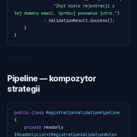
"Zbyt wiele rejestracji z 
tej domeny email. Spróbuj ponownie jutro."
)

            : ValidationResult.Success();

    }

Pipeline — kompozytor
strategii
public
class
RegistrationValidationPipeline
{

private
 readonly 
IReadOnlyList
<
IRegistrationValidationRule
> 