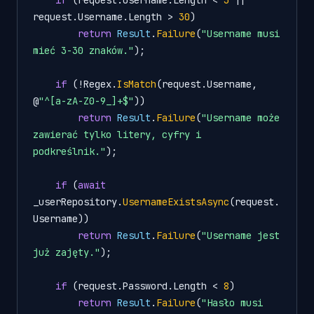
request.Username.Length > 
30
)

return
Result
.
Failure
(
"Username musi 
mieć 3-30 znaków."
);

if
 (!Regex.
IsMatch
(request.Username, 
@
"^[a-zA-Z0-9_]+$"
))

return
Result
.
Failure
(
"Username może 
zawierać tylko litery, cyfry i 
podkreślnik."
);

if
 (
await
_userRepository.
UsernameExistsAsync
(request.
Username))

return
Result
.
Failure
(
"Username jest 
już zajęty."
);

if
 (request.Password.Length < 
8
)

return
Result
.
Failure
(
"Hasło musi 