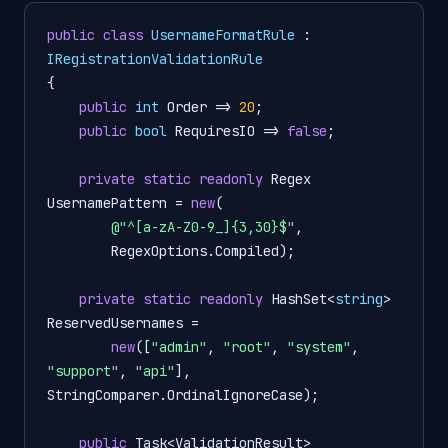
public
class
UsernameFormatRule
 : 
IRegistrationValidationRule
{

public
int
 Order => 
20
;

public
bool
 RequiresIO => 
false
;

private
static
readonly
 Regex 
UsernamePattern = 
new
(

@"^[a-zA-Z0-9_]{3,30}$"
,

        RegexOptions.Compiled);

private
static
readonly
 HashSet<
string
> 
ReservedUsernames =

new
([
"admin"
, 
"root"
, 
"system"
, 
"support"
, 
"api"
], 
StringComparer.OrdinalIgnoreCase);

public
 Task<ValidationResult> 