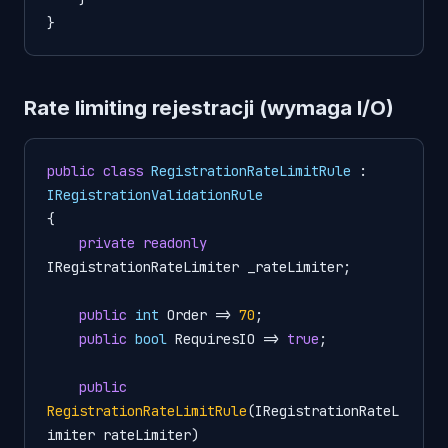
Rate limiting rejestracji (wymaga I/O)
public
class
RegistrationRateLimitRule
 : 
IRegistrationValidationRule
{

private
readonly
IRegistrationRateLimiter _rateLimiter;

public
int
 Order => 
70
;

public
bool
 RequiresIO => 
true
;

public
RegistrationRateLimitRule
(
IRegistrationRateL
imiter rateLimiter
)