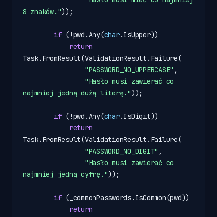
"Hasło musi mieć co najmniej 
8 znaków."
));

if
 (!pwd.Any(
char
.IsUpper))

return
Task.FromResult(ValidationResult.Failure(

"PASSWORD_NO_UPPERCASE"
,

"Hasło musi zawierać co 
najmniej jedną dużą literę."
));

if
 (!pwd.Any(
char
.IsDigit))

return
Task.FromResult(ValidationResult.Failure(

"PASSWORD_NO_DIGIT"
,

"Hasło musi zawierać co 
najmniej jedną cyfrę."
));

if
 (_commonPasswords.IsCommon(pwd))

return