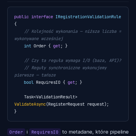
public
interface
IRegistrationValidationRule
{

// Kolejność wykonania — niższa liczba = 
wykonywane wcześniej
int
 Order { 
get
; }

// Czy ta reguła wymaga I/O (baza, API)?
// Reguły synchroniczne wykonujemy 
pierwsze — tańsze
bool
 RequiresIO { 
get
; }

Task<ValidationResult> 
ValidateAsync
(
RegisterRequest request
)
;

i
to metadane, które pipeline
Order
RequiresIO