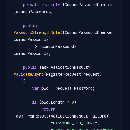
private
readonly
 ICommonPasswordChecker 
_commonPasswords;

public
PasswordStrengthRule
(
ICommonPasswordChecker 
commonPasswords
)
        => _commonPasswords = 
commonPasswords;

public
 Task<ValidationResult> 
ValidateAsync
(
RegisterRequest request
)
    {

var
 pwd = request.Password;

if
 (pwd.Length < 
8
)

return
Task.FromResult(ValidationResult.Failure(

"PASSWORD_TOO_SHORT"
,
