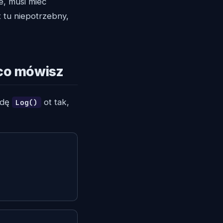
e, musi mieć
t tu niepotrzebny,
 co mówisz
odę
ot tak,
Log()