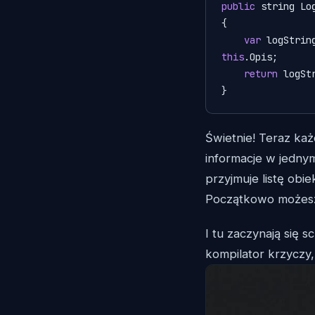
public
 string Log
{

var
 logStrin
this
.Opis;

return
 logStr
}
Świetnie! Teraz każ
informacje w jedny
przyjmuje listę obi
Początkowo możesz
I tu zaczynają się s
kompilator krzyczy