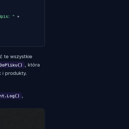
Opis: "
 + 
ać te wszystkie
, która
DoPliku()
 i produkty.
,
nt.Log()