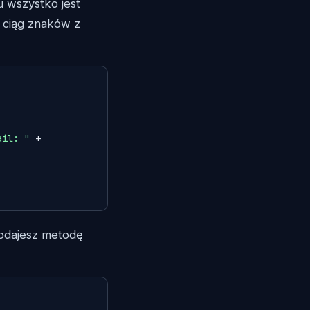
 wszystko jest
 ciąg znaków z
ail: "
 + 
dodajesz metodę