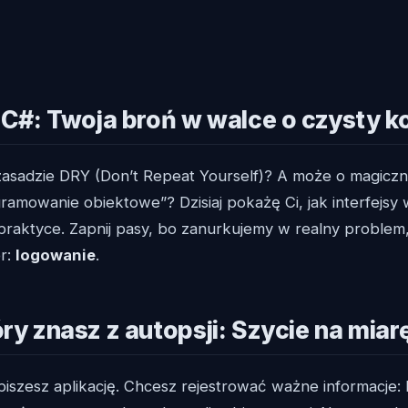
w C#: Twoja broń w walce o czysty k
 zasadzie DRY (Don’t Repeat Yourself)? A może o magicz
gramowanie obiektowe”? Dzisiaj pokażę Ci, jak interfejs
 praktyce. Zapnij pasy, bo zanurkujemy w realny problem
r:
logowanie
.
ry znasz z autopsji: Szycie na miar
iszesz aplikację. Chcesz rejestrować ważne informacje: 