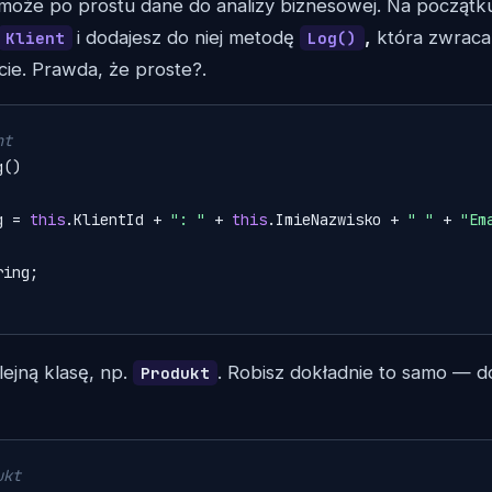
może po prostu dane do analizy biznesowej. Na początku
i dodajesz do niej metodę
,
która zwraca
Klient
Log()
ncie. Prawda, że proste?.
nt
()

g = 
this
.KlientId + 
": "
 + 
this
.ImieNazwisko + 
" "
 + 
"Em
ing;

lejną klasę, np.
. Robisz dokładnie to samo — 
Produkt
ukt