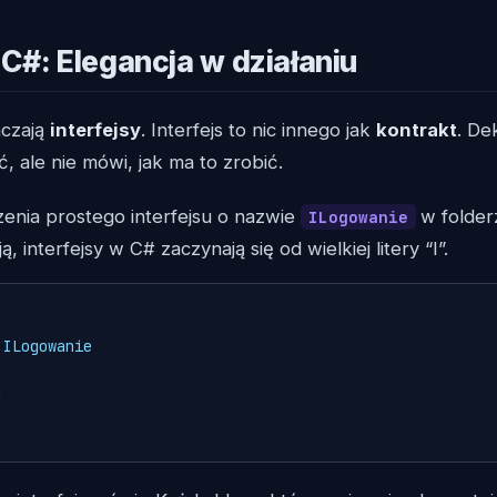
 C#: Elegancja w działaniu
aczają
interfejsy
. Interfejs to nic innego jak
kontrakt
. De
ć, ale nie mówi, jak ma to zrobić.
zenia prostego interfejsu o nazwie
w folde
ILogowanie
 interfejsy w C# zaczynają się od wielkiej litery “I”.
ILogowanie

