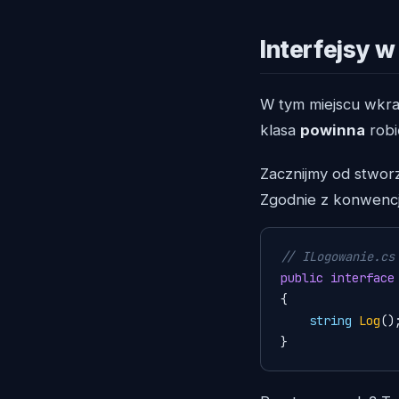
Interfejsy w
W tym miejscu wkr
klasa
powinna
robi
Zacznijmy od stwor
Zgodnie z konwencją,
// ILogowanie.cs
public
interface
{

string
Log
()
;
}