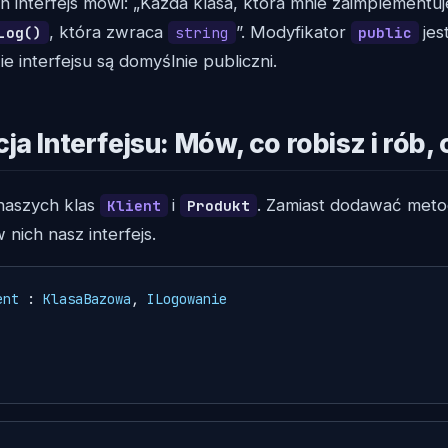
 interfejs mówi: „Każda klasa, która mnie zaimplementuj
, która zwraca
”. Modyfikator
jes
Log()
string
public
 interfejsu są domyślnie publiczni.
a Interfejsu: Mów, co robisz i rób,
naszych klas
i
. Zamiast dodawać met
Klient
Produkt
 nich nasz interfejs.
ent
 : 
KlasaBazowa
, 
ILogowanie