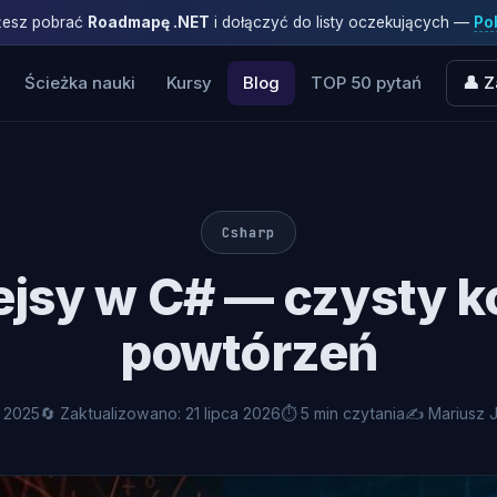
ożesz pobrać
Roadmapę .NET
i dołączyć do listy oczekujących —
Pob
Ścieżka nauki
Kursy
Blog
TOP 50 pytań
👤 Z
Csharp
fejsy w C# — czysty k
powtórzeń
a 2025
🔄 Zaktualizowano: 21 lipca 2026
⏱ 5 min czytania
✍️ Mariusz 