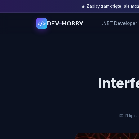
🔥 Zapisy zamknięte, ale m
DEV
–
HOBBY
.NET Developer
</>
Inter
📅 11 lipc