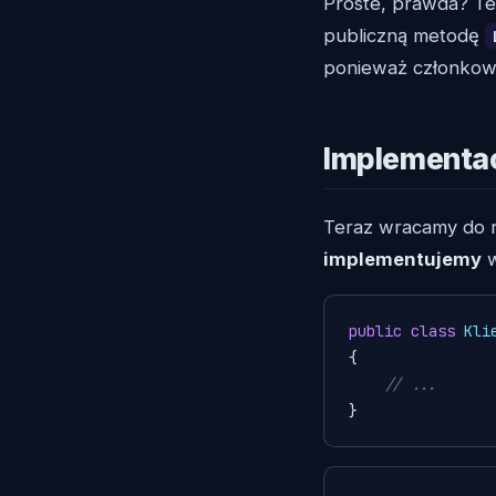
Proste, prawda? Ten
publiczną metodę
ponieważ członkowie
Implementacj
Teraz wracamy do 
implementujemy
w
public
class
Kli
{

// ...
}