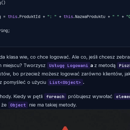
()

g = 
this
.ProduktId + 
": "
 + 
this
.NazwaProduktu + 
" "
 + 
"
ing;

da klasa wie, co chce logować. Ale co, jeśli chcesz zebr
m miejscu? Tworzysz
a
z metodą
Usługę Logowani
Pisz
ektów, bo przecież możesz logować zarówno klientów, jak
 pomyśleć o użyciu
.
List<Object>
chody. Kiedy w pętli
próbujesz wywołać
foreach
eleme
, że
nie ma takiej metody.
Object