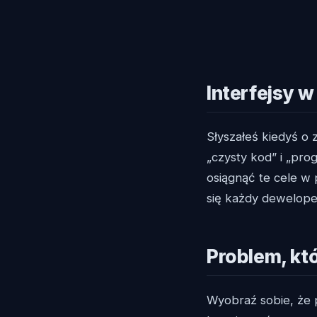
Interfejsy 
Słyszałeś kiedyś o
„czysty kod” i „pro
osiągnąć te cele w
się każdy dewelope
Problem, któ
Wyobraź sobie, że p