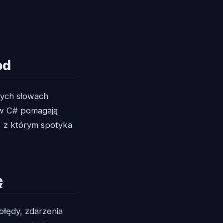
od
nych słowach
y w C# pomagają
, z którym spotyka
ę
błędy, zdarzenia