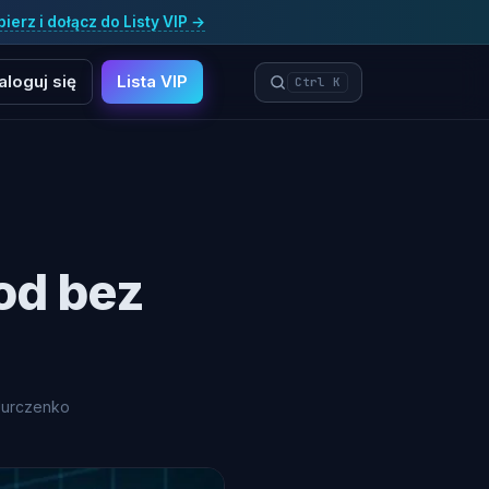
ierz i dołącz do Listy VIP →
aloguj się
Lista VIP
Ctrl K
od bez
Jurczenko