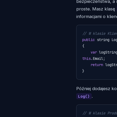
bezpieczeństwa, a 
proste. Masz klasę
informacjami o klie
// W klasie Klie
public
 string Log
{

var
 logStrin
this
.Email;

return
 logStr
}
Później dodajesz ko
.
Log()
// W klasie Prod