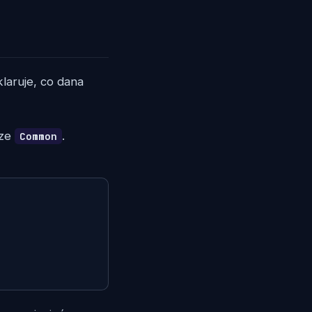
klaruje, co dana
rze
.
Common