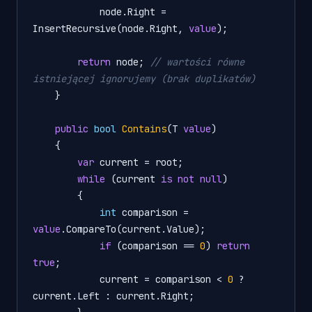
            node.Right = 
InsertRecursive(node.Right, 
value
);

return
 node; 
// wartości równe 
istniejącej ignorujemy (brak duplikatów)
    }

public
bool
Contains
(
T 
value
)
    {

var
 current = root;

while
 (current 
is
not
null
)

        {

int
 comparison = 
value
.CompareTo(current.Value);

if
 (comparison == 
0
) 
return
true
;

            current = comparison < 
0
 ? 
current.Left : current.Right;
