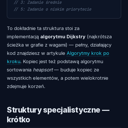
// 3: Zadanie średnie
// 5: Zadanie o niskim priorytecie
To dokładnie ta struktura stoi za
implementacją
algorytmu Dijkstry
(najkrótsza
ścieżka w grafie z wagami) — pełny, działający
kod znajdziesz w artykule
Algorytmy krok po
kroku
. Kopiec jest też podstawą algorytmu
sortowania
heapsort
— buduje kopiec ze
wszystkich elementów, a potem wielokrotnie
zdejmuje korzeń.
Struktury specjalistyczne —
krótko