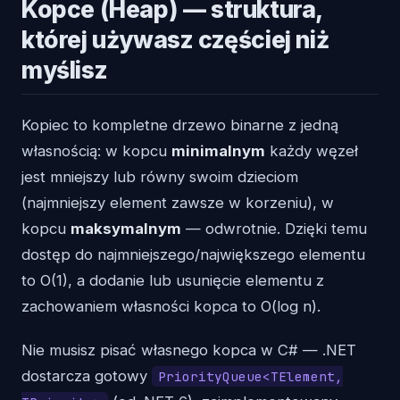
Kopce (Heap) — struktura,
której używasz częściej niż
myślisz
Kopiec to kompletne drzewo binarne z jedną
własnością: w kopcu
minimalnym
każdy węzeł
jest mniejszy lub równy swoim dzieciom
(najmniejszy element zawsze w korzeniu), w
kopcu
maksymalnym
— odwrotnie. Dzięki temu
dostęp do najmniejszego/największego elementu
to O(1), a dodanie lub usunięcie elementu z
zachowaniem własności kopca to O(log n).
Nie musisz pisać własnego kopca w C# — .NET
dostarcza gotowy
PriorityQueue<TElement,