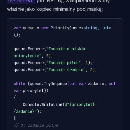
(od .NET 6), zaimplementowany
TPriority>
właśnie jako kopiec minimalny pod maską:
var
 queue = 
new
 PriorityQueue<
string
, 
int
>
();

queue.Enqueue(
"Zadanie o niskim 
priorytecie"
, 
5
);

queue.Enqueue(
"Zadanie pilne"
, 
1
);

queue.Enqueue(
"Zadanie średnie"
, 
3
);

while
 (queue.TryDequeue(
out
var
 zadanie, 
out
var
 priorytet))

{

    Console.WriteLine(
$"
{priorytet}
: 
{zadanie}
"
);

// 1: Zadanie pilne