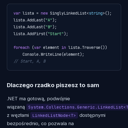
var
 lista = 
new
 SinglyLinkedList<
string
>();

lista.AddLast(
"A"
);

lista.AddLast(
"B"
);

lista.AddFirst(
"Start"
);

foreach
 (
var
 element 
in
 lista.Traverse())

// Start, A, B
Dlaczego rzadko piszesz to sam
.NET ma gotową, podwójnie
wiązaną
System.Collections.Generic.LinkedList<
z węzłami
dostępnymi
LinkedListNode<T>
bezpośrednio, co pozwala na