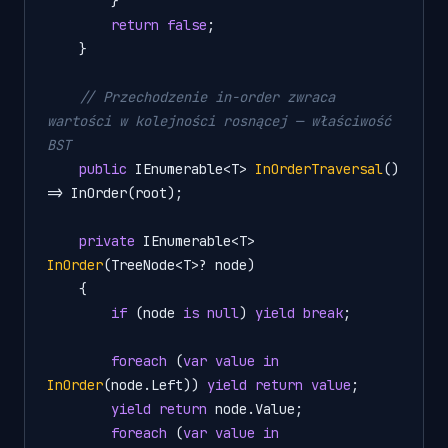
        }

return
false
;

    }

// Przechodzenie in-order zwraca 
wartości w kolejności rosnącej — właściwość 
BST
public
 IEnumerable<T> 
InOrderTraversal
()
=> InOrder(root);

private
 IEnumerable<T> 
InOrder
(
TreeNode<T>? node
)
    {

if
 (node 
is
null
) 
yield
break
;

foreach
 (
var
value
in
InOrder
(
node.Left
)) 
yield
return
value
;

yield
return
 node.Value;

foreach
 (
var
value
in