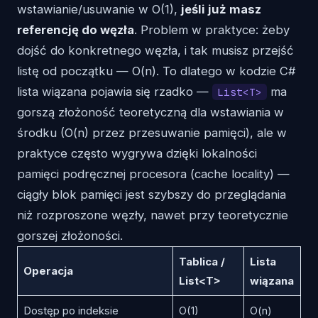
wstawianie/usuwanie w O(1),
jeśli już masz
referencję do węzła
. Problem w praktyce: żeby
dojść do konkretnego węzła, i tak musisz przejść
listę od początku — O(n). To dlatego w kodzie C#
lista wiązana pojawia się rzadko —
ma
List<T>
gorszą złożoność teoretyczną dla wstawiania w
środku (O(n) przez przesuwanie pamięci), ale w
praktyce często wygrywa dzięki lokalności
pamięci podręcznej procesora (cache locality) —
ciągły blok pamięci jest szybszy do przeglądania
niż rozproszone węzły, nawet przy teoretycznie
gorszej złożoności.
Tablica /
Lista
Operacja
List<T>
wiązana
Dostęp po indeksie
O(1)
O(n)