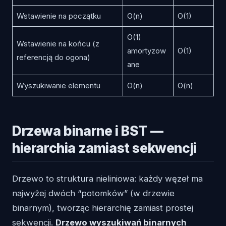
Wstawienie na początku
O(n)
O(1)
O(1)
Wstawienie na końcu (z
amortyzow
O(1)
referencją do ogona)
ane
Wyszukiwanie elementu
O(n)
O(n)
Drzewa binarne i BST —
hierarchia zamiast sekwencji
Drzewo to struktura nieliniowa: każdy węzeł ma
najwyżej dwóch “potomków” (w drzewie
binarnym), tworząc hierarchię zamiast prostej
sekwencji.
Drzewo wyszukiwań binarnych