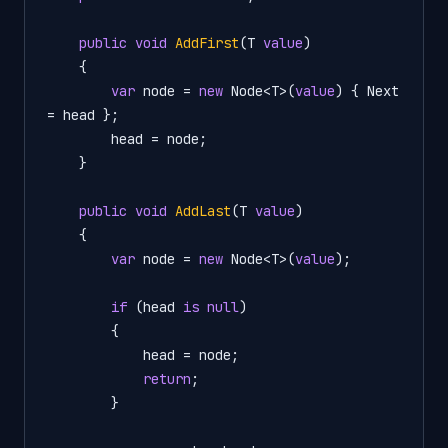
public
void
AddFirst
(
T 
value
)
    {

var
 node = 
new
 Node<T>(
value
) { Next 
= head };

        head = node;

    }

public
void
AddLast
(
T 
value
)
    {

var
 node = 
new
 Node<T>(
value
);

if
 (head 
is
null
)

        {

            head = node;

return
;

        }
