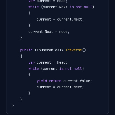
var
 current = head;

while
 (current.Next 
is
not
null
)

        {

            current = current.Next;

        }

        current.Next = node;

    }

public
 IEnumerable<T> 
Traverse
()
    {

var
 current = head;

while
 (current 
is
not
null
)

        {

yield
return
 current.Value;

            current = current.Next;

        }

    }

}