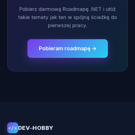
Pobierz darmową Roadmapę .NET i ułóż
takie tematy jak ten w spójną ścieżkę do
pierwszej pracy.
Pobieram roadmapę →
DEV
–
HOBBY
</>