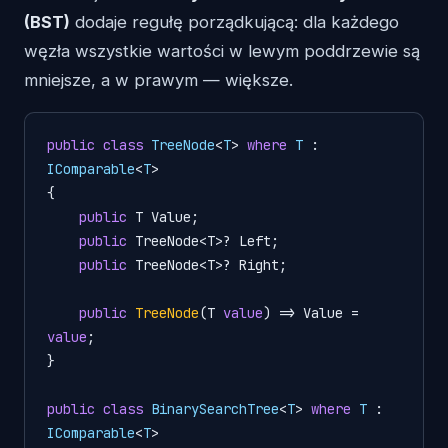
(BST)
dodaje regułę porządkującą: dla każdego
węzła wszystkie wartości w lewym poddrzewie są
mniejsze, a w prawym — większe.
public
class
TreeNode
<
T
> 
where
T
 : 
IComparable
<
T
>

{

public
 T Value;

public
 TreeNode<T>? Left;

public
 TreeNode<T>? Right;

public
TreeNode
(
T 
value
)
 => Value = 
value
;

}

public
class
BinarySearchTree
<
T
> 
where
T
 : 
IComparable
<
T
>
