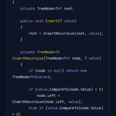
{

private
 TreeNode<T>? root;

public
void
Insert
(
T 
value
)
    {

        root = InsertRecursive(root, 
value
);

    }

private
TreeNode
<
T
> 
InsertRecursive
(
TreeNode<T>? node, T 
value
)
    {

if
 (node 
is
null
) 
return
new
TreeNode<T>(
value
);

if
 (
value
.CompareTo(node.Value) < 
0
)

            node.Left = 
InsertRecursive(node.Left, 
value
);

else
if
 (
value
.CompareTo(node.Value) 
> 
0
)
