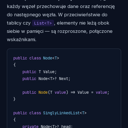
każdy węzeł przechowuje dane oraz referencję
do następnego węzła. W przeciwieństwie do
tablicy czy
, elementy nie leżą obok
List<T>
siebie w pamięci — są rozproszone, połączone
wskaźnikami.
public
class
Node
<
T
>

{

public
 T Value;

public
 Node<T>? Next;

public
Node
(
T 
value
)
 => Value = 
value
;

}

public
class
SinglyLinkedList
<
T
>

{

private
 Node<T>? head;
