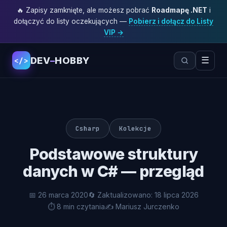
🔥 Zapisy zamknięte, ale możesz pobrać
Roadmapę .NET
i
dołączyć do listy oczekujących —
Pobierz i dołącz do Listy
VIP →
DEV
–
HOBBY
☰
</>
Csharp
Kolekcje
Podstawowe struktury
danych w C# — przegląd
📅 26 marca 2020
🔄 Zaktualizowano: 18 lipca 2026
⏱ 8 min czytania
✍️ Mariusz Jurczenko