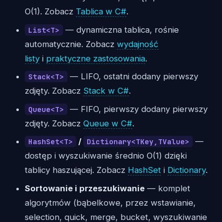
O(1). Zobacz
Tablica w C#
.
— dynamiczna tablica, rośnie
List<T>
automatycznie. Zobacz
wydajność
listy
i
praktyczne zastosowania
.
— LIFO, ostatni dodany pierwszy
Stack<T>
zdjęty. Zobacz
Stack w C#
.
— FIFO, pierwszy dodany pierwszy
Queue<T>
zdjęty. Zobacz
Queue w C#
.
/
—
HashSet<T>
Dictionary<TKey,TValue>
dostęp i wyszukiwanie średnio O(1) dzięki
tablicy haszującej. Zobacz
HashSet
i
Dictionary
.
Sortowanie i przeszukiwanie
— komplet
algorytmów (bąbelkowe, przez wstawianie,
selection, quick, merge, bucket, wyszukiwanie