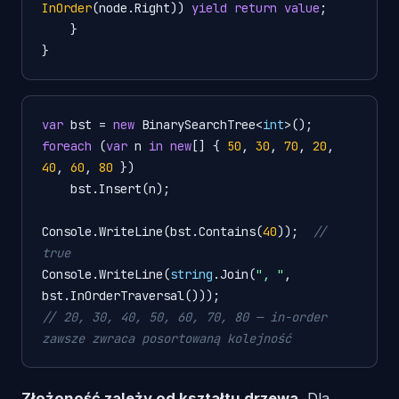
InOrder
(
node.Right
)) 
yield
return
value
;

    }

}
var
 bst = 
new
 BinarySearchTree<
int
foreach
 (
var
 n 
in
new
[] { 
50
, 
30
, 
70
, 
20
, 
40
, 
60
, 
80
 })

    bst.Insert(n);

Console.WriteLine(bst.Contains(
40
));  
// 
true
Console.WriteLine(
string
.Join(
", "
, 
// 20, 30, 40, 50, 60, 70, 80 — in-order 
zawsze zwraca posortowaną kolejność
Złożoność zależy od kształtu drzewa.
Dla