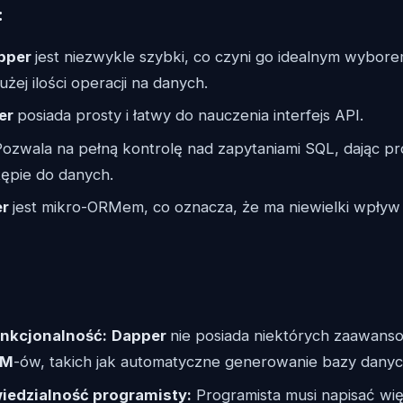
:
pper
jest niezwykle szybki, co czyni go idealnym wyborem
ej ilości operacji na danych.
er
posiada prosty i łatwy do nauczenia interfejs API.
ozwala na pełną kontrolę nad zapytaniami SQL, dając p
ępie do danych.
er
jest mikro-ORMem, co oznacza, że ma niewielki wpływ
nkcjonalność:
Dapper
nie posiada niektórych zaawans
RM
-ów, takich jak automatyczne generowanie bazy danyc
edzialność programisty:
Programista musi napisać wi