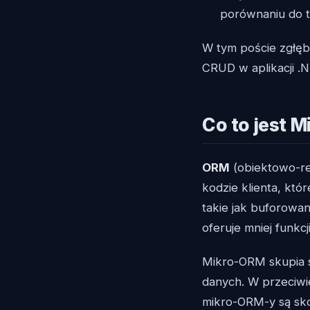
porównaniu do 
W tym poście zgłę
CRUD w aplikacji .
Co to jest 
ORM
(obiektowo-re
kodzie klienta, kt
takie jak buforowa
oferuje mniej funkc
Mikro-ORM skupia 
danych. W przeciwi
mikro-ORM-y są sko