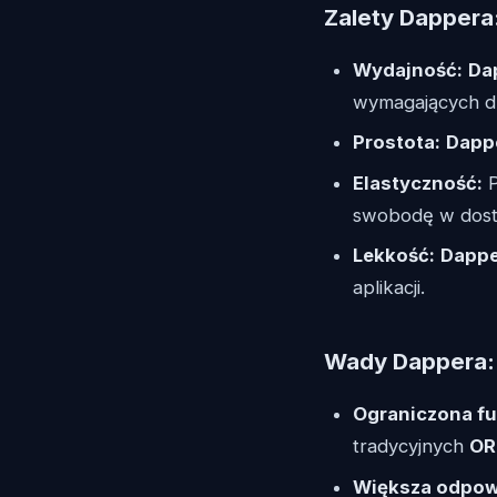
Zalety Dappera
Wydajność:
Da
wymagających duż
Prostota:
Dapp
Elastyczność:
P
swobodę w dost
Lekkość:
Dapp
aplikacji.
Wady Dappera:
Ograniczona fu
tradycyjnych
O
Większa odpowi