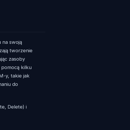
 na swoją
zają tworzenie
ując zasoby
 pomocą kilku
-y, takie jak
naniu do
, Delete) i