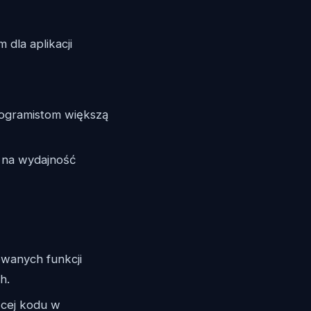
 dla aplikacji
rogramistom większą
 na wydajność
owanych funkcji
h.
ęcej kodu w