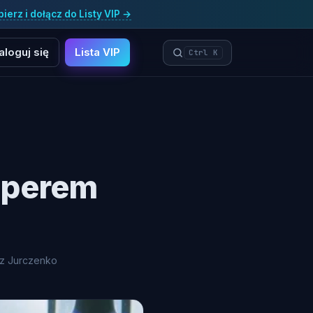
ierz i dołącz do Listy VIP →
aloguj się
Lista VIP
Ctrl K
pperem
sz Jurczenko