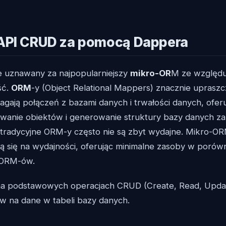
API CRUD za pomocą Dappera
e uznawany za najpopularniejszy
mikro-OR
M ze względu
ść.
ORM
-y (Object Relational Mappers) znacznie upraszc
magają połączeń z bazami danych i trwałości danych, ofer
wanie obiektów i generowanie struktury bazy danych za
tradycyjne ORM-y często nie są zbyt wydajne. Mikro-ORM
ją się na wydajności, oferując minimalne zasoby w porów
 ORM-ów.
na podstawowych operacjach CRUD (Create, Read, Update
 na dane w tabeli bazy danych.