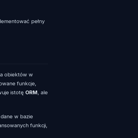
plementować pełny
ia obiektów w
sowane funkcje,
uje istotę
ORM
, ale
 dane w bazie
ansowanych funkcji,