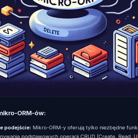
mikro-ORM-ów:
e podejście:
Mikro-ORM-y oferują tylko niezbędne fun
nywania podstawowych operacji CRUD (Create, Read, Up