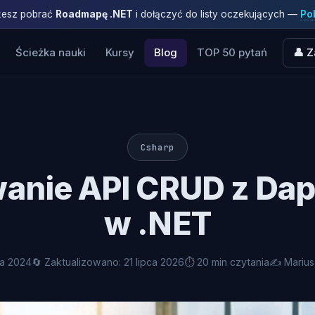
ożesz pobrać
Roadmapę .NET
i dołączyć do listy oczekujących —
Pob
Ścieżka nauki
Kursy
Blog
TOP 50 pytań
👤 Z
Csharp
anie API CRUD z Da
w .NET
ca 2024
🔄 Zaktualizowano: 21 lipca 2026
⏱ 20 min czytania
✍️ Mariu