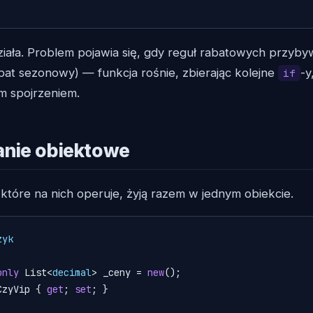
działa. Problem pojawia się, gdy reguł rabatowych przybyw
bat sezonowy) — funkcja rośnie, zbierając kolejne
-y
if
m spojrzeniem.
nie obiektowe
które na nich operuje, żyją razem w jednym obiekcie.
zyk
only
 List<
decimal
> _ceny = 
new
();

CzyVip { 
get
; 
set
; }
