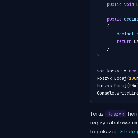
public
void
public
decim
    {

decimal
 
return
 C
    }

}

var
 koszyk = 
new
koszyk.Dodaj(
100
koszyk.Dodaj(
50
m)
Console.WriteLin
Teraz
herm
Koszyk
reguły rabatowe mog
to pokazuje
Strateg