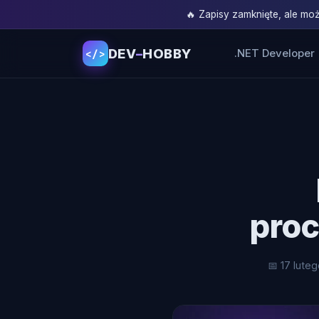
🔥 Zapisy zamknięte, ale m
DEV
–
HOBBY
.NET Developer
</>
proc
📅 17 lute