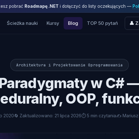
ożesz pobrać
Roadmapę .NET
i dołączyć do listy oczekujących —
Pob
Ścieżka nauki
Kursy
Blog
TOP 50 pytań
👤 Z
Architektura i Projektowanie Oprogramowania
Paradygmaty w C# 
eduralny, OOP, funk
go 2020
🔄 Zaktualizowano: 21 lipca 2026
⏱ 5 min czytania
✍️ Mariusz