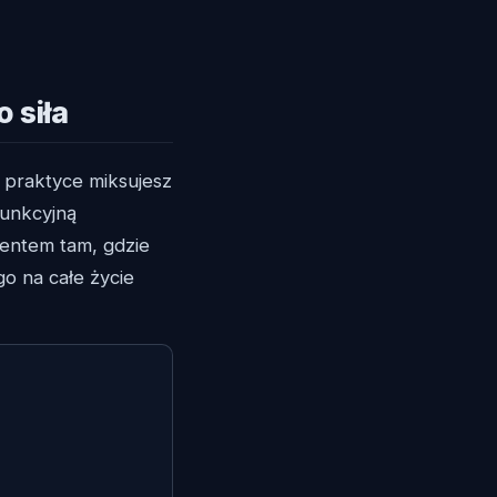
 siła
W praktyce miksujesz
funkcyjną
mentem tam, gdzie
o na całe życie