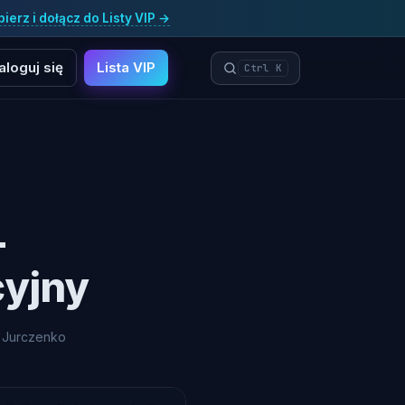
ierz i dołącz do Listy VIP →
aloguj się
Lista VIP
Ctrl K
—
cyjny
 Jurczenko