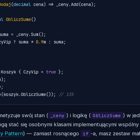
Dodaj
(
decimal
 cena
)
 => _ceny.Add(cena);

al
ObliczSume
()
suma = _ceny.Sum();

zyVip ? suma * 
0.9
m : suma;

 Koszyk { CzyVip = 
true
 };

m);

;

e(koszyk.ObliczSume()); 
// 135
etyzuje swój stan (
) i logikę (
) w je
_ceny
ObliczSume
ą stać się osobnymi klasami implementującymi wspólny i
y Pattern
) — zamiast rosnącego
-a, masz zestaw ma
if