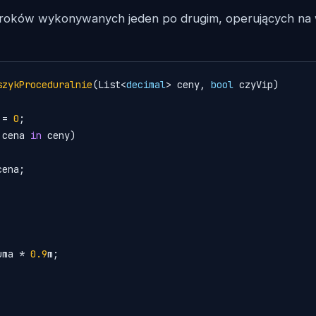
kroków wykonywanych jeden po drugim, operujących na 
szykProceduralnie
(
List<
decimal
> ceny, 
bool
 czyVip
)
 = 
0
;

 cena 
in
 ceny)

ena;

uma * 
0.9
m;
