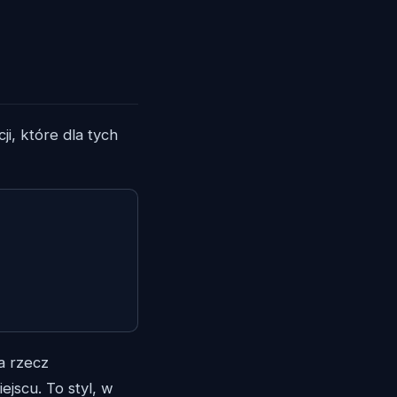
ji, które dla tych
a rzecz
jscu. To styl, w