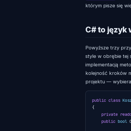
którym pisze się w
C# to język 
Powyższe trzy przyk
style w obrębie tej
implementacją meto
kolejność kroków m
projektu — wybiera
public
class
Kos
{

private
read
public
bool
 