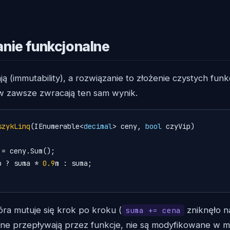
nie funkcjonalne
ją (immutability), a rozwiązanie to złożenie czystych funkc
 zawsze zwracają ten sam wynik.
szykLinq
(
IEnumerable<
decimal
> ceny, 
bool
 czyVip
)
 = ceny.Sum();

p ? suma * 
0.9
m : suma;

óra mutuje się krok po kroku (
zniknęło n
suma += cena
ne przepływają przez funkcje, nie są modyfikowane w mie