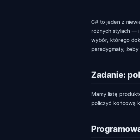
C# to jeden z niew
różnych stylach — i
wybór, którego dok
paradygmaty, żeby 
Zadanie: po
Mamy listę produkt
policzyć końcową k
Programowa