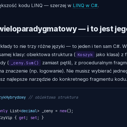
iększość kodu LINQ — szerzej w
LINQ w C#
.
wieloparadygmatowy — i to jest jego
łady to nie trzy różne języki — to jeden i ten sam C#. 
 samej klasy: obiektowa struktura (
jako klasa) z 
Koszyk
dy (
zamiast pętli), z proceduralnym frag
_ceny.Sum()
a znaczenie (np. logowanie). Nie musisz wybierać jedneg
sz najlepsze narzędzie do konkretnego fragmentu kodu.
zykHybrydowy
// obiektowa struktura
only
 List<
decimal
> _ceny = 
new
();

CzyVip { 
get
; 
set
; }
