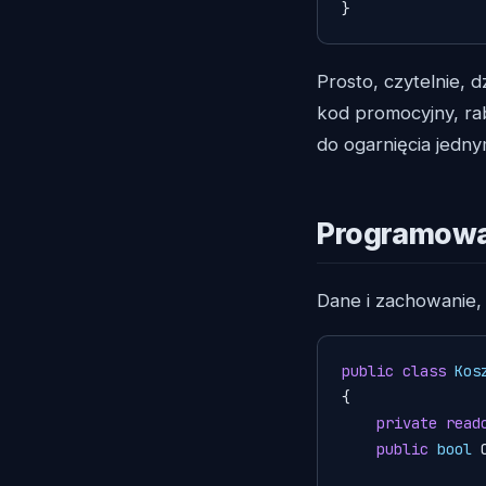
}
Prosto, czytelnie, 
kod promocyjny, ra
do ogarnięcia jedny
Programowa
Dane i zachowanie, 
public
class
Kos
{

private
read
public
bool
 