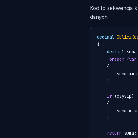
Kod to sekwencja 
danych.
decimal
ObliczKo
{

decimal
 suma
foreach
 (
var
    {

        suma += c
    }

if
 (czyVip)

    {

        suma = s
    }

return
 suma;
