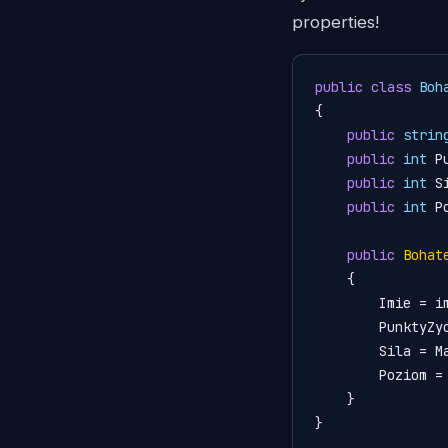
properties!
public
class
Boh
{

public
strin
public
int
 P
public
int
 S
public
int
 P
public
Bohat
    {

        Imie = imie;

        Pun
        Sil
        Poziom =
    }

}