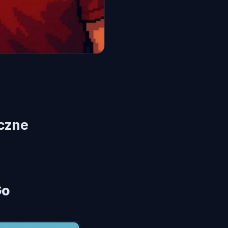
czne
Go