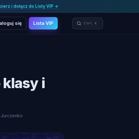
ierz i dołącz do Listy VIP →
aloguj się
Lista VIP
Ctrl K
klasy i
 Jurczenko