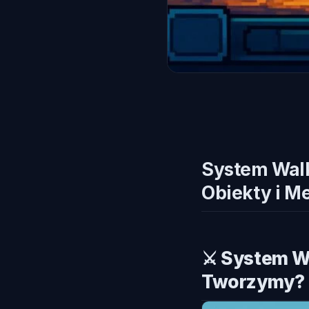
System Walk
Obiekty i M
⚔️ System W
Tworzymy?