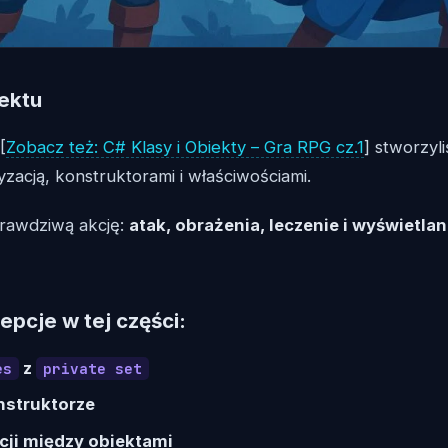
jektu
[
Zobacz też: C# Klasy i Obiekty – Gra RPG cz.1
] stworzyl
zacją, konstruktorami i właściwościami.
rawdziwą akcję:
atak, obrażenia, leczenie i wyświetla
pcje w tej części:
z
es
private set
nstruktorze
cji między obiektami