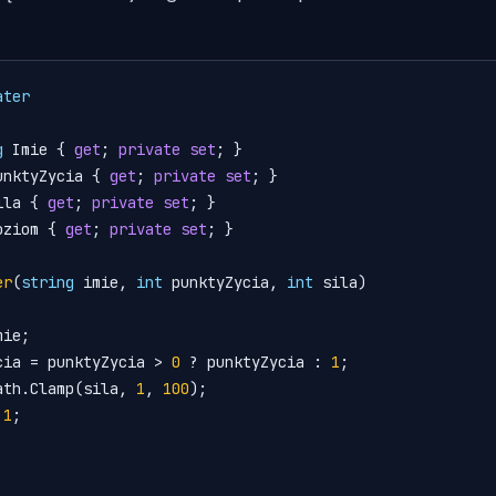
ater
g
 Imie { 
get
; 
private
set
; }

unktyZycia { 
get
; 
private
set
; }

ila { 
get
; 
private
set
; }

oziom { 
get
; 
private
set
; }

er
(
string
 imie, 
int
 punktyZycia, 
int
 sila
)
ktyZycia = punktyZycia > 
0
 ? punktyZycia : 
1
;

a = Math.Clamp(sila, 
1
, 
100
);

 
1
;
