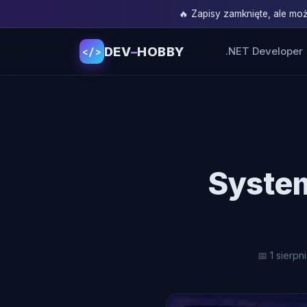
🔥 Zapisy zamknięte, ale m
DEV
–
HOBBY
.NET Developer
</>
System
📅 1 sierpn