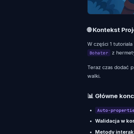
🌐 Kontekst Pro
W części 1 tutoriala 
z hermety
Bohater
Teraz czas dodać p
walki.
📊 Główne konce
Auto-properti
Walidacja w ko
Metody interak