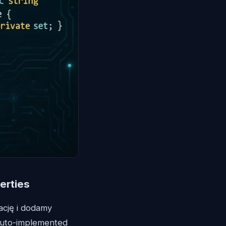
erties
ację i dodamy
 auto-implemented