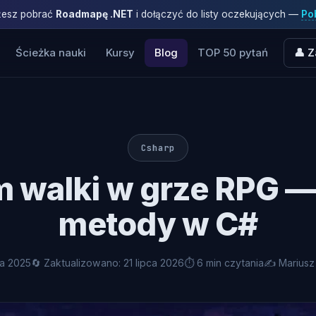
ożesz pobrać
Roadmapę .NET
i dołączyć do listy oczekujących —
Pob
Ścieżka nauki
Kursy
Blog
TOP 50 pytań
👤 Z
Csharp
 walki w grze RPG — 
metody w C#
ia 2025
🔄 Zaktualizowano: 21 lipca 2026
⏱ 6 min czytania
✍️ Mariusz