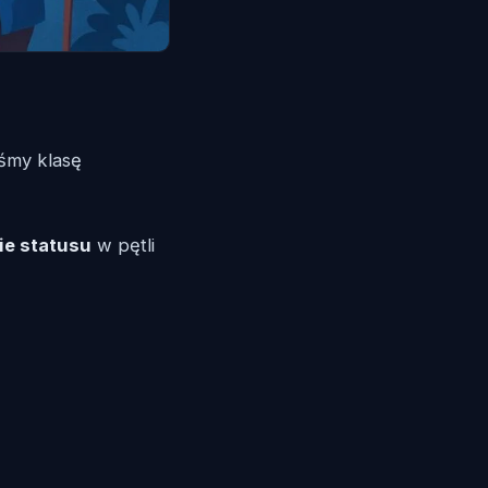
iśmy klasę
nie statusu
w pętli