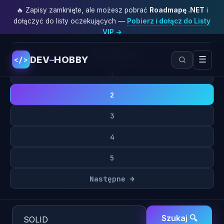
🔥 Zapisy zamknięte, ale możesz pobrać
Roadmapę .NET
i
dołączyć do listy oczekujących —
Pobierz i dołącz do Listy
VIP →
← Poprzednie
DEV
–
HOBBY
☰
</>
1
2
3
Wyszukiwarka
4
Wyniki dla:
„SOLID”
5
Następne →
Znaleziono 60 wyniki(ów).
Szukaj 🔍