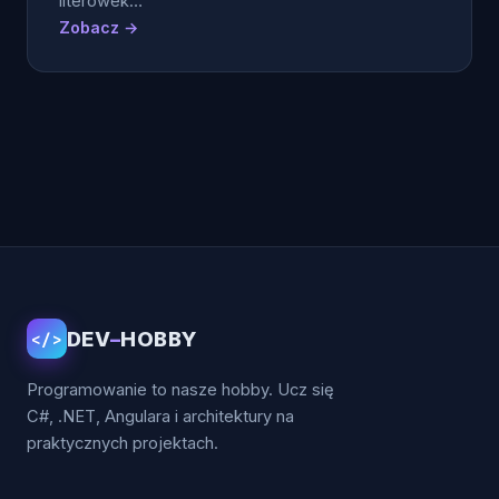
literówek…
Zobacz →
Stronicowanie
wpisów
DEV
–
HOBBY
</>
Programowanie to nasze hobby. Ucz się
C#, .NET, Angulara i architektury na
praktycznych projektach.