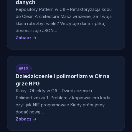
danych
Repository Pattern w C# – Refaktoryzacja kodu
do Clean Architecture Masz wrażenie, że Twoja
klasa robi zbyt wiele? Wczytuje dane z pliku,
deserializuje JSON…
Zobacz →
WPIS
Dziedziczenie i polimorfizm w C# na
grze RPG
Klasy i Obiekty w C# – Dziedziczenie i
Polimorfizm 🧱 1. Problem z kopiowaniem kodu –
czyli jak NIE programować Kiedy próbujemy
dodać nową…
Zobacz →