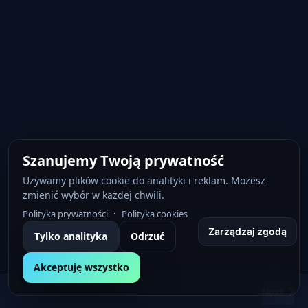
i
r
n
f
g
u
s
l
l
s
c
r
e
e
Szanujemy Twoją prywatność
n
Używamy plików cookie do analityki i reklam. Możesz
zmienić wybór w każdej chwili.
·
Polityka prywatności
Polityka cookies
Zarządzaj zgodą
Tylko analityka
Odrzuć
Akceptuję wszystko
Next