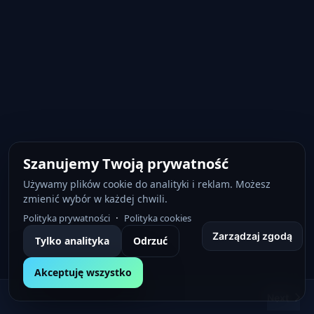
i
r
n
f
g
u
s
l
l
s
c
r
e
e
Szanujemy Twoją prywatność
n
Używamy plików cookie do analityki i reklam. Możesz
zmienić wybór w każdej chwili.
·
Polityka prywatności
Polityka cookies
Zarządzaj zgodą
Tylko analityka
Odrzuć
Akceptuję wszystko
Next